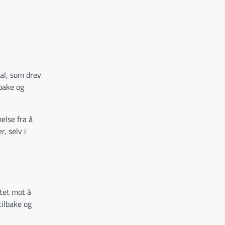
al, som drev
lbake og
else fra å
, selv i
ttet mot å
tilbake og