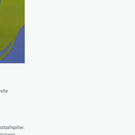
elle
tballspiller.
tringen.