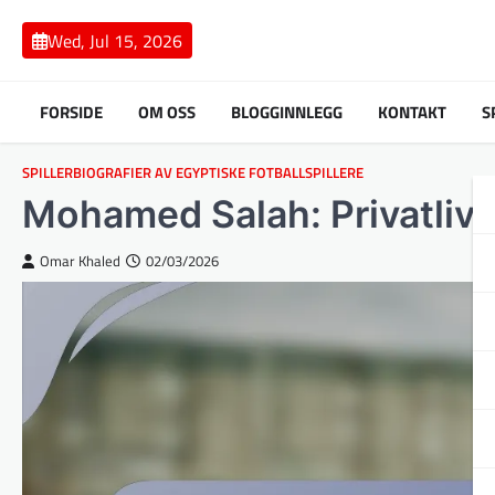
Skip
to
Wed, Jul 15, 2026
content
FORSIDE
OM OSS
BLOGGINNLEGG
KONTAKT
S
SPILLERBIOGRAFIER AV EGYPTISKE FOTBALLSPILLERE
Mohamed Salah: Privatliv, 
Omar Khaled
02/03/2026