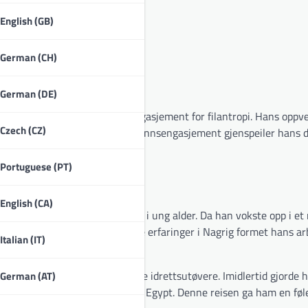
English (GB)
German (CH)
German (DE)
ser, sterke familiebånd og engasjement for filantropi. Hans oppve
Czech (CZ)
e, mens hans interesser og samfunnsengasjement gjenspeiler hans 
Portuguese (PT)
English (CA)
tviklet en lidenskap for fotball i ung alder. Da han vokste opp i et
lkulturen rundt seg. Hans tidlige erfaringer i Nagrig formet hans a
Italian (IT)
essurser og muligheter for unge idrettsutøvere. Imidlertid gjorde 
German (AT)
slutt flytte til større klubber i Egypt. Denne reisen ga ham en føl