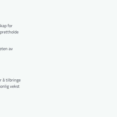
skap for
pprettholde
heten av
 å tilbringe
sonlig vekst