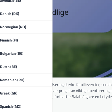
Swedish (SE)
Danish (DK)
Norwegian (NO)
Finnish (FI)
Bulgarian (BG)
Dutch (BE)
Romanian (RO)
nt for sine beskjedne begynnelser og sterke familieverdier, som h
t, til internasjonal stjernestatus er preget av viktige mentorer og 
Greek (GR)
g et engasjement for filantropi, fortsetter Salah å gjøre en betyde
Spanish (MX)