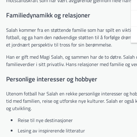
motstandskraft som har vært avgjørende gjennom hele hans ka
Familiedynamikk og relasjoner
Salah kommer fra en støttende familie som har spilt en viktig r
fotball, og ga ham den nødvendige støtten til å forfølge drøm
et jordnært perspektiv til tross for sin berømmelse.
Han er gift med Magi Salah, og sammen har de to døtre. Salah del
familieverdier i sitt privatliv. Hans relasjoner med familie og ve
Personlige interesser og hobbyer
Utenom fotball har Salah en rekke personlige interesser og hob
tid med familien, reise og utforske nye kulturer. Salah er også k
og utvikling.
Reise til nye destinasjoner
Lesing av inspirerende litteratur