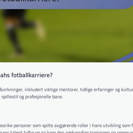
ahs fotballkarriere?
irkninger, inkludert viktige mentorer, tidlige erfaringer og kultur
pillestil og profesjonelle bane.
sesrike personer som spilte avgjørende roller i hans utvikling som fo
 hans talent tidlig og ga ham den nødvendige treningen og oppmun