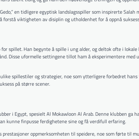
Gedo,” en tidligere egyptisk landslagsspiller som inspirerte Salah 
å forstå viktigheten av disiplin og utholdenhet for å oppnå suksess
 for spillet. Han begynte å spille i ung alder, og deltok ofte i lokal
ånd. Disse uformelle settingene tillot ham å eksperimentere med u
ke spillestiler og strategier, noe som ytterligere forbedret hans 
suksess på større scener.
klubber i Egypt, spesielt Al Mokawloon Al Arab. Denne klubben ga 
n kunne finpusse ferdighetene sine og få verdifull erfaring.
prestasjoner oppmerksomheten til speidere, noe som førte til mu