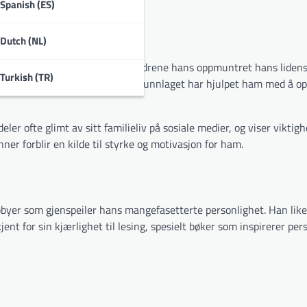
rriere.
Spanish (ES)
Dutch (NL)
olle i hans liv og karriere. Foreldrene hans oppmuntret hans liden
Turkish (TR)
mene sine. Dette sterke familiegrunnlaget har hjulpet ham med å o
er ofte glimt av sitt familieliv på sosiale medier, og viser viktig
nner forblir en kilde til styrke og motivasjon for ham.
byer som gjenspeiler hans mangefasetterte personlighet. Han liker
jent for sin kjærlighet til lesing, spesielt bøker som inspirerer per