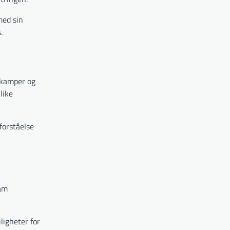
med sin
.
e kamper og
like
forståelse
ham
ligheter for