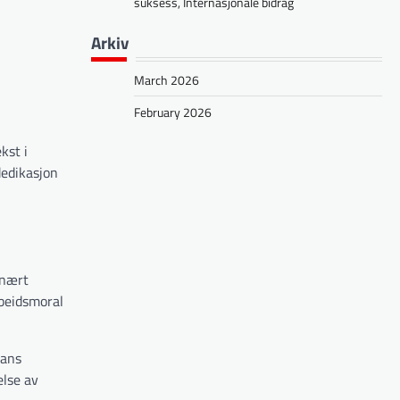
suksess, Internasjonale bidrag
Arkiv
March 2026
February 2026
kst i
dedikasjon
 nært
rbeidsmoral
hans
else av