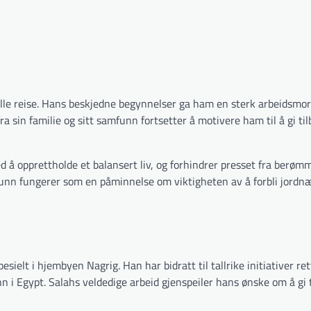
elle reise. Hans beskjedne begynnelser ga ham en sterk arbeidsmor
ra sin familie og sitt samfunn fortsetter å motivere ham til å gi ti
 å opprettholde et balansert liv, og forhindrer presset fra berømm
unn fungerer som en påminnelse om viktigheten av å forbli jordnær
esielt i hjembyen Nagrig. Han har bidratt til tallrike initiativer re
 i Egypt. Salahs veldedige arbeid gjenspeiler hans ønske om å gi 