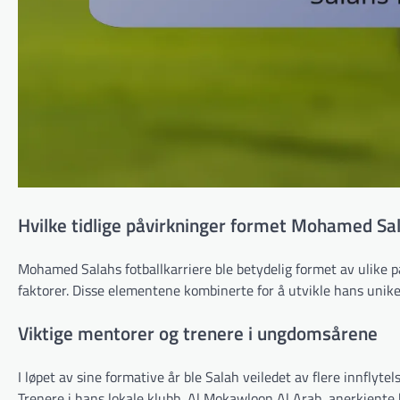
Hvilke tidlige påvirkninger formet Mohamed Sal
Mohamed Salahs fotballkarriere ble betydelig formet av ulike påv
faktorer. Disse elementene kombinerte for å utvikle hans unike s
Viktige mentorer og trenere i ungdomsårene
I løpet av sine formative år ble Salah veiledet av flere innflytel
Trenere i hans lokale klubb, Al Mokawloon Al Arab, anerkjente