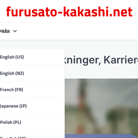
furusato-kakashi.net
PRÅK
English (US)
Tidlige påvirkninger, Karrie
English (NZ)
French (FR)
Japanese (JP)
Polish (PL)