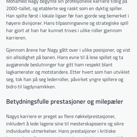
Mohamed Nagy begynte sin profesjonelle karriere tidlig på
2000-tallet, og etablerte seg raskt som en dyktig spiller.
Han spilte først i lokale ligaer før han gjorde seg bemerket i
høyere divisjoner. Hans tilpasningsevne og strategiske spill
har gjort at han har kunnet trives i ulike roller gjennom
karrieren.
Gjennom årene har Nagy gått over i ulike posisjoner, og vist
sin allsidighet på banen. Hans evne til å lese spillet og ta
avgjørende beslutninger har gitt ham respekt blant
lagkamerater og motstandere. Etter hvert som han utviklet
seg, tok han på seg lederroller, påvirket yngre spillere og
bidro til lagdynamikken.
Betydningsfulle prestasjoner og milepæler
Nagys karriere er preget av flere nøkkelprestasjoner,
inkludert å lede lagene sine til mesterskapsseire og sikre
individuelle utmerkelser. Hans prestasjoner i kritiske