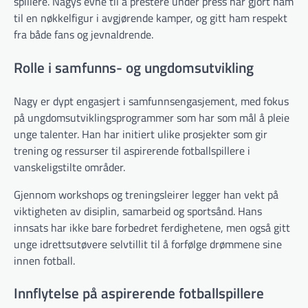
spillere. Nagys evne til å prestere under press har gjort ham
til en nøkkelfigur i avgjørende kamper, og gitt ham respekt
fra både fans og jevnaldrende.
Rolle i samfunns- og ungdomsutvikling
Nagy er dypt engasjert i samfunnsengasjement, med fokus
på ungdomsutviklingsprogrammer som har som mål å pleie
unge talenter. Han har initiert ulike prosjekter som gir
trening og ressurser til aspirerende fotballspillere i
vanskeligstilte områder.
Gjennom workshops og treningsleirer legger han vekt på
viktigheten av disiplin, samarbeid og sportsånd. Hans
innsats har ikke bare forbedret ferdighetene, men også gitt
unge idrettsutøvere selvtillit til å forfølge drømmene sine
innen fotball.
Innflytelse på aspirerende fotballspillere