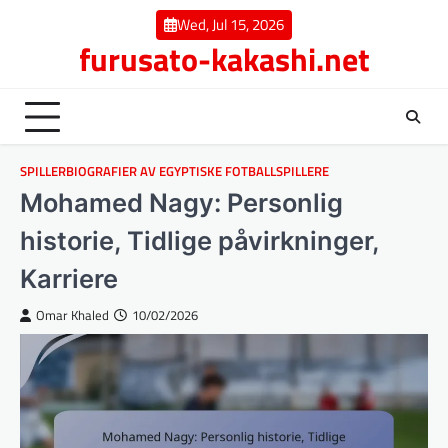
Skip
Wed, Jul 15, 2026
to
furusato-kakashi.net
content
SPILLERBIOGRAFIER AV EGYPTISKE FOTBALLSPILLERE
Mohamed Nagy: Personlig
historie, Tidlige påvirkninger,
Karriere
Omar Khaled
10/02/2026