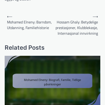
Post
⟵
⟶
navigation
Mohamed Elneny: Barndom,
Hossam Ghaly: Betydelige
Utdanning, Familiehistorie
prestasjoner, Klubblekasje,
Internasjonal innvirkning
Related Posts