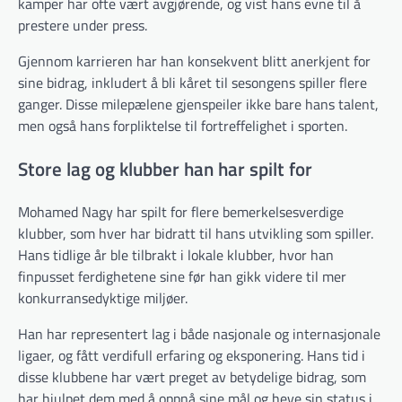
kamper har ofte vært avgjørende, og vist hans evne til å
prestere under press.
Gjennom karrieren har han konsekvent blitt anerkjent for
sine bidrag, inkludert å bli kåret til sesongens spiller flere
ganger. Disse milepælene gjenspeiler ikke bare hans talent,
men også hans forpliktelse til fortreffelighet i sporten.
Store lag og klubber han har spilt for
Mohamed Nagy har spilt for flere bemerkelsesverdige
klubber, som hver har bidratt til hans utvikling som spiller.
Hans tidlige år ble tilbrakt i lokale klubber, hvor han
finpusset ferdighetene sine før han gikk videre til mer
konkurransedyktige miljøer.
Han har representert lag i både nasjonale og internasjonale
ligaer, og fått verdifull erfaring og eksponering. Hans tid i
disse klubbene har vært preget av betydelige bidrag, som
har hjulpet dem med å oppnå sine mål og heve sin status i