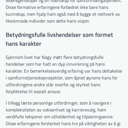
lederegenskaper og en lidenskap for samfunnsengasjement.
Disse formative erfaringene forbedret ikke bare hans
kunnskap, men hjalp ham også med å bygge et nettverk av
likesinnede individer som delte hans visjon.
Betydningsfulle livshendelser som formet
hans karakter
Gjennom livet har Nagy møtt flere betydningsfulle
hendelser som har hatt en dyp innvirkning på hans
karakter. En bemerkelsesverdig erfaring var hans deltakelse
i samfunnstjenesteprosjekter, som åpnet øynene hans for
utfordringene andre står overfor og styrket hans
forpliktelse til sosialt ansvar.
I tillegg lærte personlige utfordringer, som å navigere i
kompleksiteten av voksenlivet og karrierevalg, ham
verdifulle leksjoner om utholdenhet og tilpasningsevne.
Disse erfaringene forsterket hans tro på viktigheten av å gi