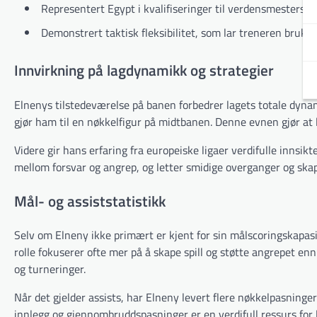
Representert Egypt i kvalifiseringer til verdensmesterskape
Demonstrert taktisk fleksibilitet, som lar treneren bruke 
Innvirkning på lagdynamikk og strategier
Elnenys tilstedeværelse på banen forbedrer lagets totale dynam
gjør ham til en nøkkelfigur på midtbanen. Denne evnen gjør at 
Videre gir hans erfaring fra europeiske ligaer verdifulle innsi
mellom forsvar og angrep, og letter smidige overganger og skap
Mål- og assiststatistikk
Selv om Elneny ikke primært er kjent for sin målscoringskapasi
rolle fokuserer ofte mer på å skape spill og støtte angrepet enn
og turneringer.
Når det gjelder assists, har Elneny levert flere nøkkelpasninger
innlegg og gjennombruddspasninger er en verdifull ressurs for 