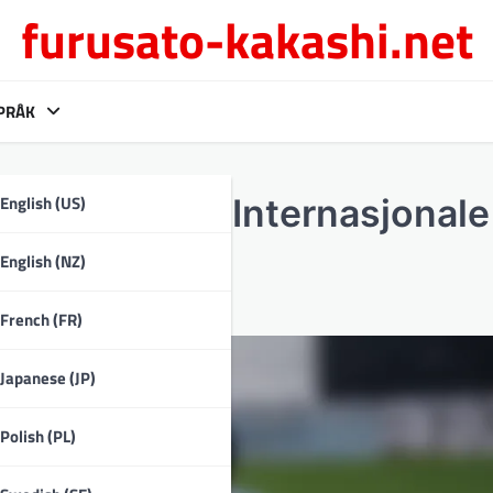
furusato-kakashi.net
PRÅK
English (US)
l landslaget, Internasjonale
English (NZ)
French (FR)
Japanese (JP)
Polish (PL)