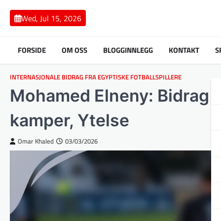
Skip
to
Wed, Jul 15, 2026
content
FORSIDE
OM OSS
BLOGGINNLEGG
KONTAKT
S
INTERNASJONALE BIDRAG FRA EGYPTISKE FOTBALLSPILLERE
Mohamed Elneny: Bidrag ti
kamper, Ytelse
Omar Khaled
03/03/2026