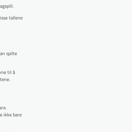
gspill.
isse tallene
an spilte
ne til å
atene.
ans
te ikke bare