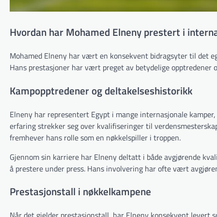
Hvordan har Mohamed Elneny prestert i intern
Mohamed Elneny har vært en konsekvent bidragsyter til det egyp
Hans prestasjoner har vært preget av betydelige opptredener og 
Kampopptredener og deltakelseshistorikk
Elneny har representert Egypt i mange internasjonale kamper, 
erfaring strekker seg over kvalifiseringer til verdensmesters
fremhever hans rolle som en nøkkelspiller i troppen.
Gjennom sin karriere har Elneny deltatt i både avgjørende kval
å prestere under press. Hans involvering har ofte vært avgjøren
Prestasjonstall i nøkkelkampene
Når det gjelder prestasjonstall, har Elneny konsekvent levert s