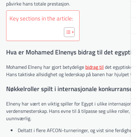
påvirke hans totale prestasjon.
Key sections in the article:
Hva er Mohamed Elnenys bidrag til det egyptis
Mohamed Elneny har gjort betydelige
bidrag til
det egyptiske la
Hans taktiske allsidighet og lederskap på banen har hjulpet ti
Nøkkelroller spilt i internasjonale konkurranser
Elneny har vært en viktig spiller for Egypt i ulike internasjon
verdensmesterskap. Hans evne til å tilpasse seg ulike roller, e
uunnværlig.
Deltatt i flere AFCON-turneringer, og vist sine ferdighete