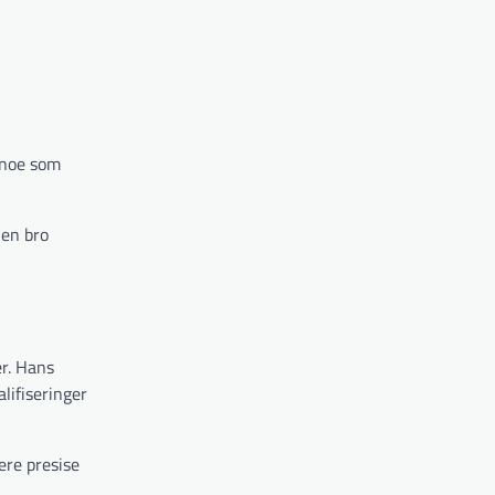
, noe som
 en bro
er. Hans
lifiseringer
ere presise