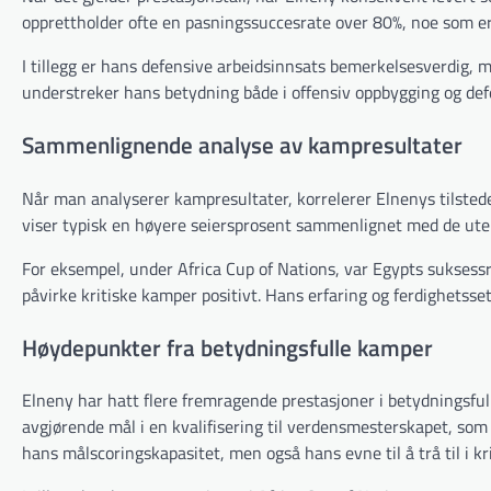
opprettholder ofte en pasningssuccesrate over 80%, noe som er av
I tillegg er hans defensive arbeidsinnsats bemerkelsesverdig, m
understreker hans betydning både i offensiv oppbygging og defen
Sammenlignende analyse av kampresultater
Når man analyserer kampresultater, korrelerer Elnenys tilsted
viser typisk en høyere seiersprosent sammenlignet med de uten
For eksempel, under Africa Cup of Nations, var Egypts suksess
påvirke kritiske kamper positivt. Hans erfaring og ferdighetsset
Høydepunkter fra betydningsfulle kamper
Elneny har hatt flere fremragende prestasjoner i betydningsfu
avgjørende mål i en kvalifisering til verdensmesterskapet, som h
hans målscoringskapasitet, men også hans evne til å trå til i kri