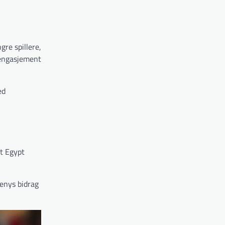
gre spillere,
g engasjement
ed
at Egypt
nenys bidrag