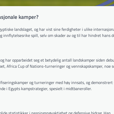
asjonale kamper?
tiske landslaget, og har vist sine ferdigheter i ulike internasjon
innflytelsesrike spill, selv om skader av og til har hindret hans d
og har opparbeidet seg et betydelig antall landskamper siden deb
kapet, Africa Cup of Nations-turneringer og vennskapskamper, noe 
ifiseringskamper og turneringer med høy innsats, og demonstrert s
de i Egypts kampstrategier, spesielt i midtbaneroller.
olide statistikker i pasningsnøyaktighet og defensive bidrag. Han