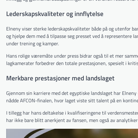
Lederskapskvaliteter og innflytelse
Elneny viser sterke lederskapskvaliteter både på og utenfor bane
og hjelpe dem med å tilpasse seg presset ved å representere la
under trening og kamper.
Hans rolige væremåte under press bidrar også til et mer samm
lagkamerater forbedrer den totale prestasjonen, spesielt i krit
Merkbare prestasjoner med landslaget
Gjennom sin karriere med det egyptiske landslaget har Elneny o
nådde AFCON-finalen, hvor laget viste sitt talent på en kontine
I tillegg har hans deltakelse i kvalifiseringene til verdensmest
har ikke bare blitt anerkjent av fansen, men også av analytiker