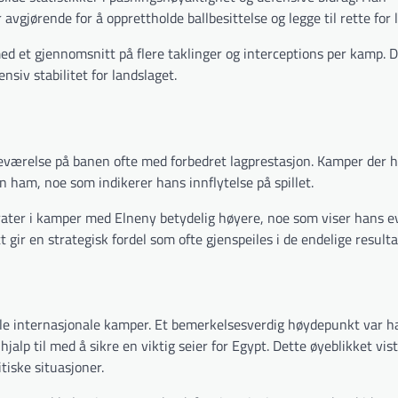
gjørende for å opprettholde ballbesittelse og legge til rette for la
ed et gjennomsnitt på flere taklinger og interceptions per kamp. D
siv stabilitet for landslaget.
eværelse på banen ofte med forbedret lagprestasjon. Kamper der h
 ham, noe som indikerer hans innflytelse på spillet.
rater i kamper med Elneny betydelig høyere, noe som viser hans ev
t gir en strategisk fordel som ofte gjenspeiles i de endelige result
lle internasjonale kamper. Et bemerkelsesverdig høydepunkt var h
jalp til med å sikre en viktig seier for Egypt. Dette øyeblikket vis
tiske situasjoner.