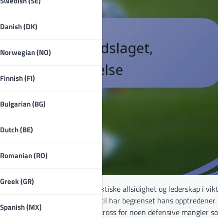
Swedish (SE)
Danish (DK)
Norwegian (NO)
Finnish (FI)
Bulgarian (BG)
Dutch (BE)
Romanian (RO)
Greek (GR)
landslaget, og har vist sin taktiske allsidighet og lederskap i vik
tydelige, selv om skader av og til har begrenset hans opptredener
Spanish (MX)
Elneny en essensiell ressurs, til tross for noen defensive mangler 