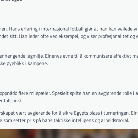
n. Hans erfaring i internasjonal fotball gjør at han kan veilede yn
ndet sitt. Han leder ofte ved eksempel, og viser profesjonalitet o
enhengende lagmiljø. Elnenys evne til å kommunisere effektivt m
iske øyeblikk i kampene.
ppnådd flere milepæler. Spesielt spilte han en avgjørende rolle i 
ntalt nivå.
erskapet vært avgjørende for å sikre Egypts plass i turneringen. El
e som setter pris på hans taktiske intelligens og arbeidsmoral.