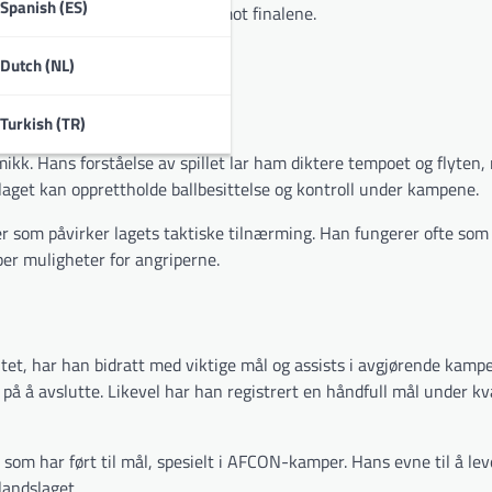
Spanish (ES)
t, og bidratt til lagets reise mot finalene.
ham i ulike formasjoner.
Dutch (NL)
Turkish (TR)
ikk. Hans forståelse av spillet lar ham diktere tempoet og flyten
laget kan opprettholde ballbesittelse og kontroll under kampene.
kter som påvirker lagets taktiske tilnærming. Han fungerer ofte som
er muligheter for angriperne.
tet, har han bidratt med viktige mål og assists i avgjørende kamp
 på å avslutte. Likevel har han registrert en håndfull mål under kva
 som har ført til mål, spesielt i AFCON-kamper. Hans evne til å lev
landslaget.