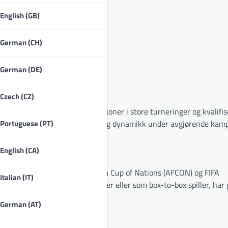
English (GB)
German (CH)
German (DE)
ke landslaget?
Czech (CZ)
ndslaget gjennom sine prestasjoner i store turneringer og kvalifis
Portuguese (PT)
l med å forme lagets strategier og dynamikk under avgjørende kamp
English (CA)
ale konkurranser, inkludert Africa Cup of Nations (AFCON) og FIFA
Italian (IT)
nten som defensiv midtbanespiller eller som box-to-box spiller, har
German (AT)
r i høytrykksituasjoner.