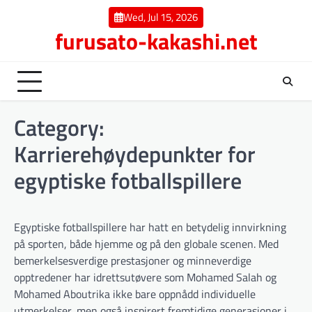
Skip
Wed, Jul 15, 2026
to
furusato-kakashi.net
content
Category:
Karrierehøydepunkter for
egyptiske fotballspillere
Egyptiske fotballspillere har hatt en betydelig innvirkning
på sporten, både hjemme og på den globale scenen. Med
bemerkelsesverdige prestasjoner og minneverdige
opptredener har idrettsutøvere som Mohamed Salah og
Mohamed Aboutrika ikke bare oppnådd individuelle
utmerkelser, men også inspirert fremtidige generasjoner i