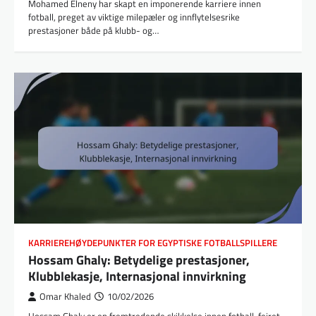
Mohamed Elneny har skapt en imponerende karriere innen
fotball, preget av viktige milepæler og innflytelsesrike
prestasjoner både på klubb- og…
KARRIEREHØYDEPUNKTER FOR EGYPTISKE FOTBALLSPILLERE
Hossam Ghaly: Betydelige prestasjoner,
Klubblekasje, Internasjonal innvirkning
Omar Khaled
10/02/2026
Hossam Ghaly er en fremtredende skikkelse innen fotball, feiret